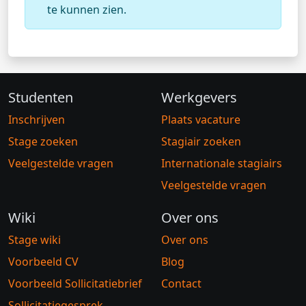
te kunnen zien.
Studenten
Werkgevers
Inschrijven
Plaats vacature
Stage zoeken
Stagiair zoeken
Veelgestelde vragen
Internationale stagiairs
Veelgestelde vragen
Wiki
Over ons
Stage wiki
Over ons
Voorbeeld CV
Blog
Voorbeeld Sollicitatiebrief
Contact
Sollicitatiegesprek