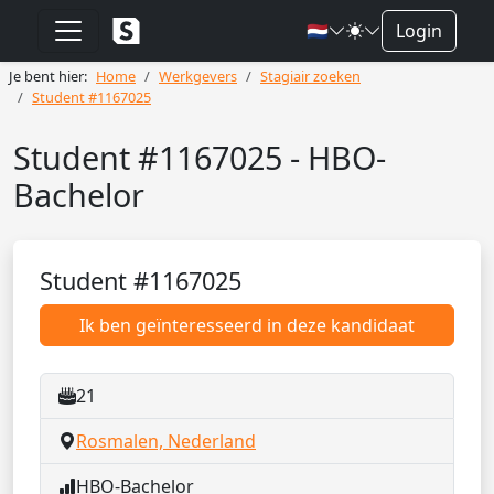
🇳🇱
Login
Je bent hier:
Home
Werkgevers
Stagiair zoeken
Student #1167025
Student #1167025 - HBO-
Bachelor
Student #1167025
Ik ben geïnteresseerd in deze kandidaat
21
Rosmalen, Nederland
HBO-Bachelor