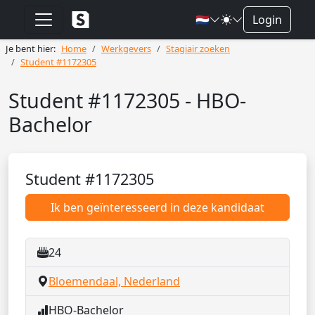
🇳🇱
Login
Je bent hier:
Home
Werkgevers
Stagiair zoeken
Student #1172305
Student #1172305 - HBO-
Bachelor
Student #1172305
Ik ben geïnteresseerd in deze kandidaat
24
Bloemendaal, Nederland
HBO-Bachelor