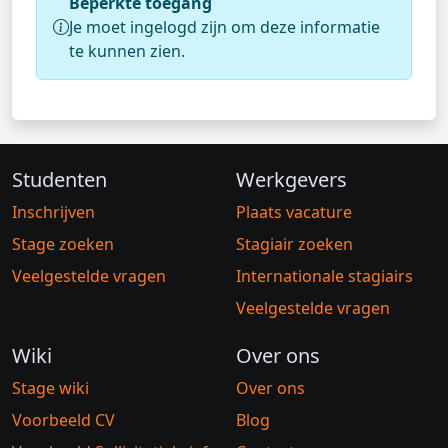
Beperkte toegang
Je moet ingelogd zijn om deze informatie
te kunnen zien.
Studenten
Werkgevers
Inschrijven
Plaats vacature
Stage zoeken
Stagiair zoeken
Veelgestelde vragen
Internationale stagiairs
Veelgestelde vragen
Wiki
Over ons
Stage wiki
Over ons
Voorbeeld CV
Blog