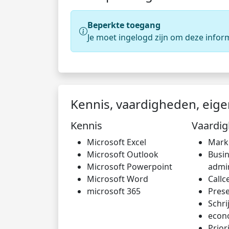
Beperkte toegang
Je moet ingelogd zijn om deze infor
Kennis, vaardigheden, eig
Kennis
Vaardi
Microsoft Excel
Mark
Microsoft Outlook
Busi
Microsoft Powerpoint
admin
Microsoft Word
Callc
microsoft 365
Prese
Schri
econ
Prior