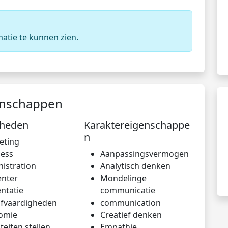
matie te kunnen zien.
enschappen
gheden
Karaktereigenschappe
n
eting
ness
Aanpassingsvermogen
istration
Analytisch denken
enter
Mondelinge
ntatie
communicatie
jfvaardigheden
communication
omie
Creatief denken
iteiten stellen
Empathie