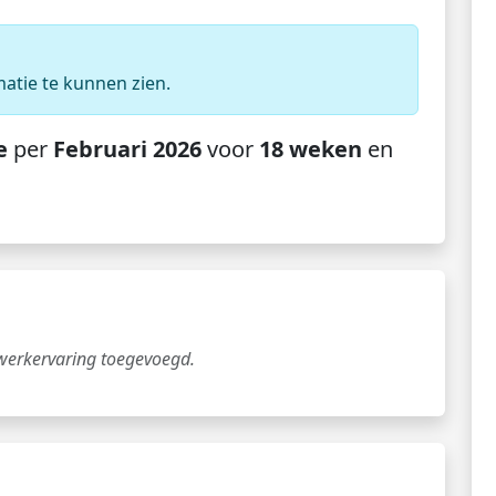
matie te kunnen zien.
e
per
Februari 2026
voor
18 weken
en
 werkervaring toegevoegd.