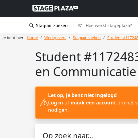
Stagiair zoeken
Hoe werkt stageplaza?
Je bent hier:
Home
Werkgevers
Stagiair zoeken
Student #11724
Student #117248
en Communicatie
Let op, je bent niet ingelogd
Log in
of
maak een account
om het vo
nodigen.
Op zoek naar...