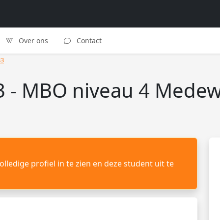
Over ons
Contact
83
3 - MBO niveau 4 Medew
lledige profiel in te zien en deze student uit te