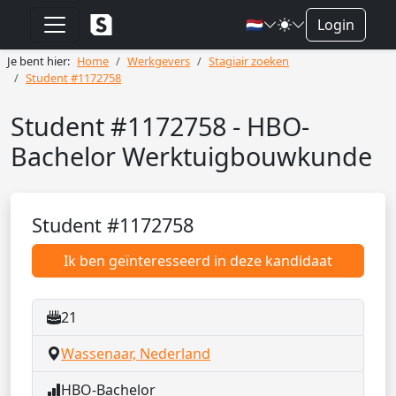
🇳🇱
Login
Je bent hier:
Home
Werkgevers
Stagiair zoeken
Student #1172758
Student #1172758 - HBO-
Bachelor Werktuigbouwkunde
Student #1172758
Ik ben geïnteresseerd in deze kandidaat
21
Wassenaar, Nederland
HBO-Bachelor