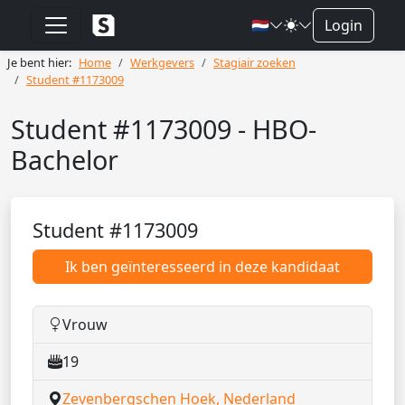
🇳🇱
Login
Je bent hier:
Home
Werkgevers
Stagiair zoeken
Student #1173009
Student #1173009 - HBO-
Bachelor
Student #1173009
Ik ben geïnteresseerd in deze kandidaat
Vrouw
19
Zevenbergschen Hoek, Nederland