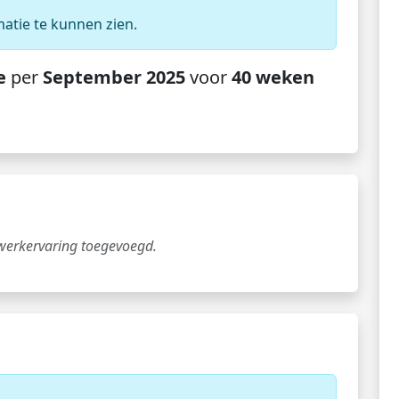
matie te kunnen zien.
e
per
September 2025
voor
40 weken
 werkervaring toegevoegd.