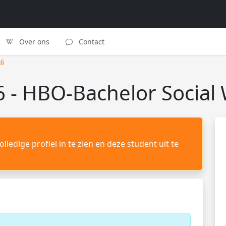
Over ons
Contact
86
 - HBO-Bachelor Social
lledige profiel in te zien en deze student uit te