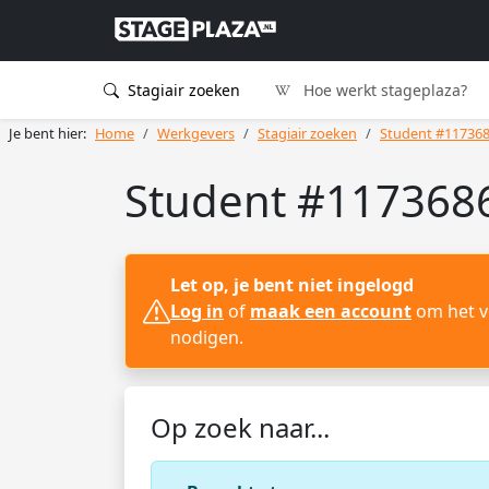
Stagiair zoeken
Hoe werkt stageplaza?
Je bent hier:
Home
Werkgevers
Stagiair zoeken
Student #11736
Student #1173686
Let op, je bent niet ingelogd
Log in
of
maak een account
om het vo
nodigen.
Op zoek naar...