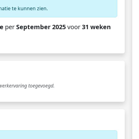
matie te kunnen zien.
e
per
September 2025
voor
31 weken
 werkervaring toegevoegd.