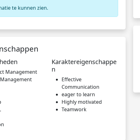
matie te kunnen zien.
enschappen
gheden
Karaktereigenschappe
n
ect Management
 Management
Effective
Communication
eager to learn
b
Highly motivated
L
Teamwork
on