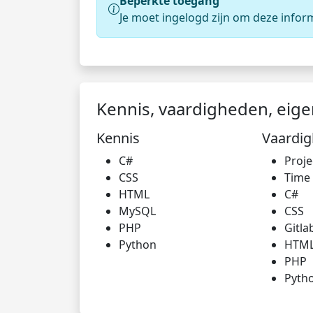
Beperkte toegang
Je moet ingelogd zijn om deze infor
Kennis, vaardigheden, eig
Kennis
Vaardi
C#
Proj
CSS
Time
HTML
C#
MySQL
CSS
PHP
Gitla
Python
HTM
PHP
Pyth