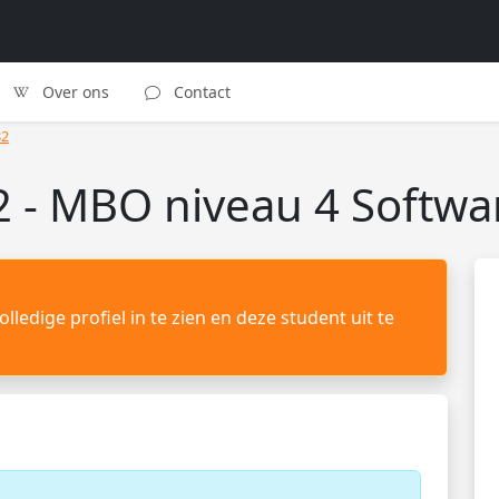
Over ons
Contact
82
 - MBO niveau 4 Softwa
lledige profiel in te zien en deze student uit te