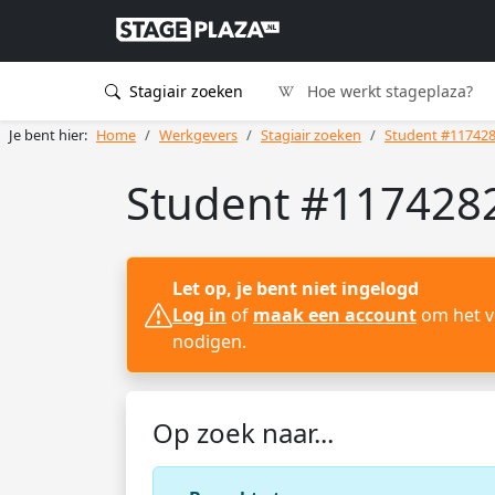
Stagiair zoeken
Hoe werkt stageplaza?
Je bent hier:
Home
Werkgevers
Stagiair zoeken
Student #11742
Student #1174282
Let op, je bent niet ingelogd
Log in
of
maak een account
om het vo
nodigen.
Op zoek naar...