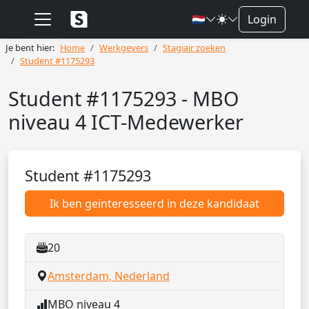
🇳🇱
Login
Je bent hier:
Home
Werkgevers
Stagiair zoeken
Student #1175293
Student #1175293 - MBO
niveau 4 ICT-Medewerker
Student #1175293
Ik ben geïnteresseerd in deze kandidaat
20
Amsterdam, Nederland
MBO niveau 4