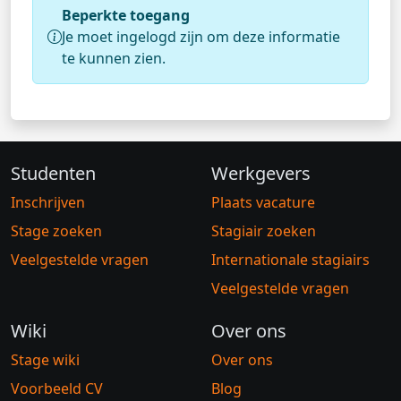
Beperkte toegang
Je moet ingelogd zijn om deze informatie
te kunnen zien.
Studenten
Werkgevers
Inschrijven
Plaats vacature
Stage zoeken
Stagiair zoeken
Veelgestelde vragen
Internationale stagiairs
Veelgestelde vragen
Wiki
Over ons
Stage wiki
Over ons
Voorbeeld CV
Blog