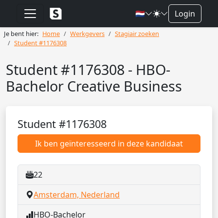
🇳🇱
Login
Je bent hier:
Home
Werkgevers
Stagiair zoeken
Student #1176308
Student #1176308 - HBO-
Bachelor Creative Business
Student #1176308
Ik ben geïnteresseerd in deze kandidaat
22
Amsterdam, Nederland
HBO-Bachelor