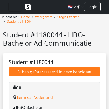
🇳🇱
Login
Je bent hier:
Home
Werkgevers
Stagiair zoeken
Student #1180044
Student #1180044 - HBO-
Bachelor Ad Communicatie
Student #1180044
Ik ben geïnteresseerd in deze kandidaat
18
Eemnes, Nederland
HBO-Bachelor