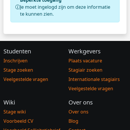
Beperkte toegang
Je moet ingelogd zijn om deze informatie
te kunnen zien.
Studenten
Werkgevers
Inschrijven
Plaats vacature
Stage zoeken
Stagiair zoeken
Veelgestelde vragen
Internationale stagiairs
Veelgestelde vragen
Wiki
Over ons
Stage wiki
Over ons
Voorbeeld CV
Blog