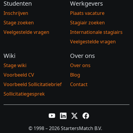
Studenten
Werkgevers
Inschrijven
Plaats vacature
Stage zoeken
Stagiair zoeken
Veelgestelde vragen
Internationale stagiairs
Veelgestelde vragen
Wiki
Over ons
Stage wiki
Over ons
Voorbeeld CV
Blog
Voorbeeld Sollicitatiebrief
Contact
Sollicitatiegesprek
YouTube
LinkedIn
Twitter X
Facebook
© 1998 – 2026 StartersMatch B.V.