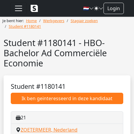
🇳🇱
Login
Je bent hier:
Home
Werkgevers
Stagiair zoeken
Student #1180141
Student #1180141 - HBO-
Bachelor Ad Commerciële
Economie
Student #1180141
Ik ben geïnteresseerd in deze kandidaat
21
ZOETERMEER, Nederland