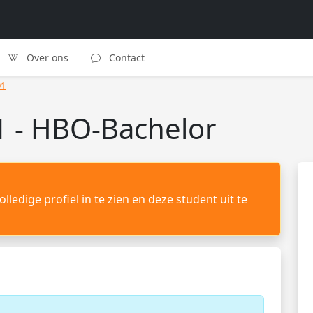
Over ons
Contact
01
 - HBO-Bachelor
lledige profiel in te zien en deze student uit te