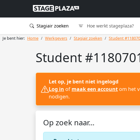
Stagiair zoeken
Hoe werkt stageplaza?
Je bent hier:
Home
Werkgevers
Stagiair zoeken
Student #11807
Student #1180701
Let op, je bent niet ingelogd
Log in
of
maak een account
om het vo
nodigen.
Op zoek naar...