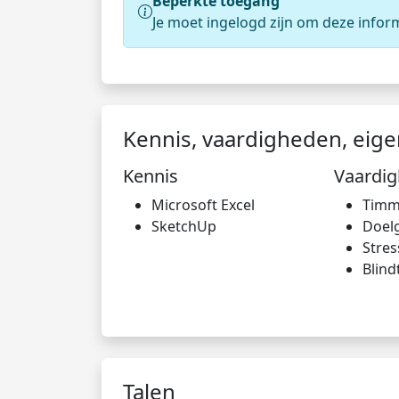
Beperkte toegang
Je moet ingelogd zijn om deze infor
Kennis, vaardigheden, eig
Kennis
Vaardi
Microsoft Excel
Timm
SketchUp
Doel
Stre
Blind
Talen