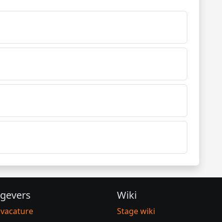
gevers
Wiki
 vacature
Stage wiki