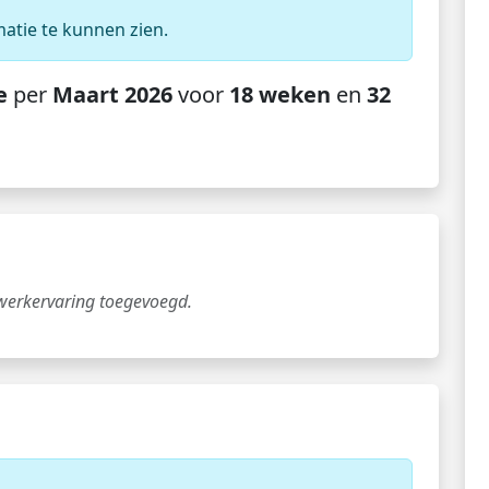
matie te kunnen zien.
e
per
Maart 2026
voor
18 weken
en
32
 werkervaring toegevoegd.