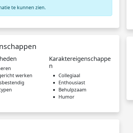
matie te kunnen zien.
enschappen
gheden
Karaktereigenschappe
n
eren
gericht werken
Collegiaal
ssbestendig
Enthousiast
typen
Behulpzaam
Humor