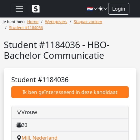
🇳🇱
Login
Je bent hier:
Home
Werkgevers
Stagiair zoeken
Student #1184036
Student #1184036 - HBO-
Bachelor Communicatie
Student #1184036
Ik ben geïnteresseerd in deze kandidaat
Vrouw
20
Mill, Nederland