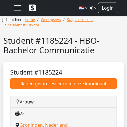
🇳🇱
Login
Je bent hier:
Home
Werkgevers
Stagiair zoeken
Student #1185224
Student #1185224 - HBO-
Bachelor Communicatie
Student #1185224
Ik ben geïnteresseerd in deze kandidaat
Vrouw
22
Groningen, Nederland