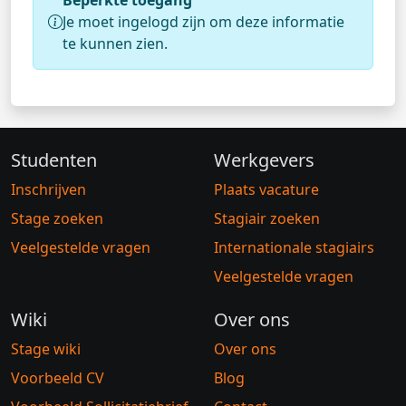
Beperkte toegang
Je moet ingelogd zijn om deze informatie
te kunnen zien.
Studenten
Werkgevers
Inschrijven
Plaats vacature
Stage zoeken
Stagiair zoeken
Veelgestelde vragen
Internationale stagiairs
Veelgestelde vragen
Wiki
Over ons
Stage wiki
Over ons
Voorbeeld CV
Blog