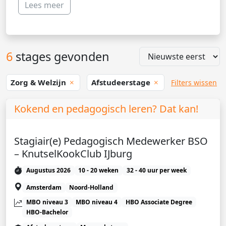
Lees meer
6
stages gevonden
Zorg & Welzijn
Afstudeerstage
Filters wissen
Kokend en pedagogisch leren? Dat kan!
Stagiair(e) Pedagogisch Medewerker BSO
– KnutselKookClub IJburg
Augustus 2026
10 - 20 weken
32 - 40 uur per week
Amsterdam
Noord-Holland
MBO niveau 3
MBO niveau 4
HBO Associate Degree
HBO-Bachelor