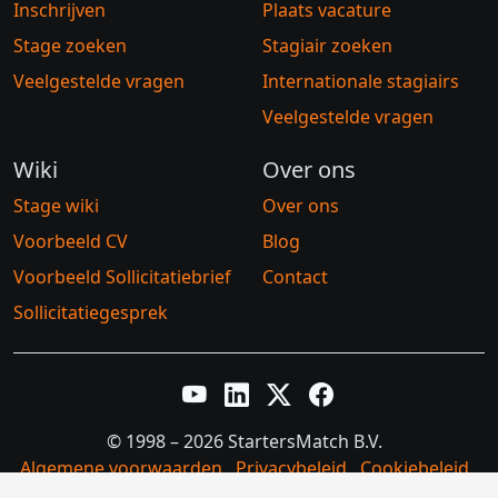
Inschrijven
Plaats vacature
Stage zoeken
Stagiair zoeken
Veelgestelde vragen
Internationale stagiairs
Veelgestelde vragen
Wiki
Over ons
Stage wiki
Over ons
Voorbeeld CV
Blog
Voorbeeld Sollicitatiebrief
Contact
Sollicitatiegesprek
YouTube
LinkedIn
Twitter X
Facebook
© 1998 – 2026 StartersMatch B.V.
Algemene voorwaarden
Privacybeleid
Cookiebeleid