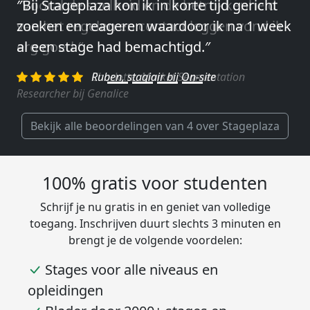
″Vooral de snelheid en de betrokkenheid
van het regelen en contact leggen vond ik
erg goed.″
Charlotte, Market Segmentation
Researcher bij Genalice
Bekijk alle beoordelingen van 4 over Stageplaza
100% gratis voor studenten
Schrijf je nu gratis in en geniet van volledige
toegang. Inschrijven duurt slechts 3 minuten en
brengt je de volgende voordelen:
Stages voor alle niveaus en
opleidingen