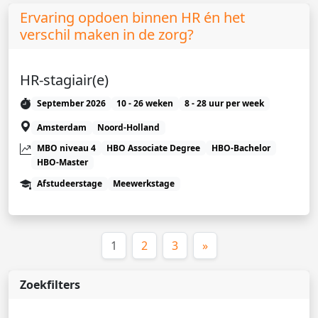
Ervaring opdoen binnen HR én het
verschil maken in de zorg?
HR-stagiair(e)
September 2026
10 - 26 weken
8 - 28 uur per week
Amsterdam
Noord-Holland
MBO niveau 4
HBO Associate Degree
HBO-Bachelor
HBO-Master
Afstudeerstage
Meewerkstage
(huidige)
1
2
3
»
Zoekfilters