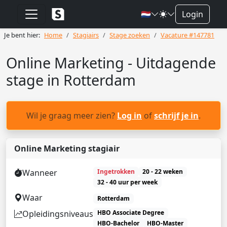
🇳🇱
Login
Je bent hier:
Home
Stagiairs
Stage zoeken
Vacature #147781
Online Marketing - Uitdagende
stage in Rotterdam
Wil je graag meer zien?
Log in
of
schrijf je in
.
Online Marketing stagiair
Wanneer
Ingetrokken
20 - 22 weken
32 - 40 uur per week
Waar
Rotterdam
Opleidingsniveaus
HBO Associate Degree
HBO-Bachelor
HBO-Master