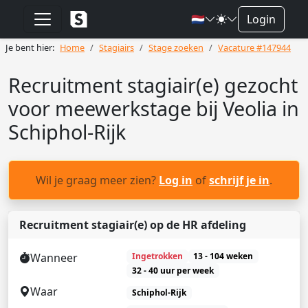
🇳🇱
Login
Je bent hier:
Home
Stagiairs
Stage zoeken
Vacature #147944
Recruitment stagiair(e) gezocht
voor meewerkstage bij Veolia in
Schiphol-Rijk
Wil je graag meer zien?
Log in
of
schrijf je in
.
Recruitment stagiair(e) op de HR afdeling
Wanneer
Ingetrokken
13 - 104 weken
32 - 40 uur per week
Waar
Schiphol-Rijk