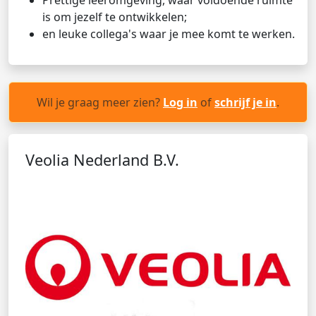
Prettige leeromgeving, waar voldoende ruimte
is om jezelf te ontwikkelen;
en leuke collega's waar je mee komt te werken.
Wil je graag meer zien?
Log in
of
schrijf je in
.
Veolia Nederland B.V.