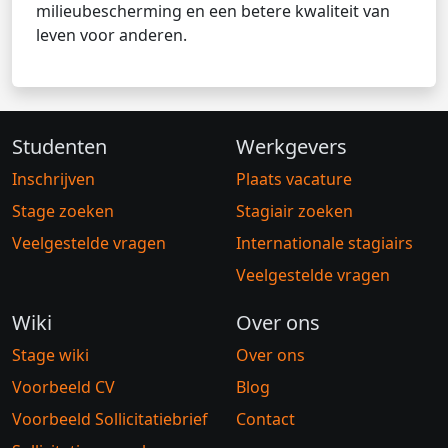
milieubescherming en een betere kwaliteit van
leven voor anderen.
Studenten
Werkgevers
Inschrijven
Plaats vacature
Stage zoeken
Stagiair zoeken
Veelgestelde vragen
Internationale stagiairs
Veelgestelde vragen
Wiki
Over ons
Stage wiki
Over ons
Voorbeeld CV
Blog
Voorbeeld Sollicitatiebrief
Contact