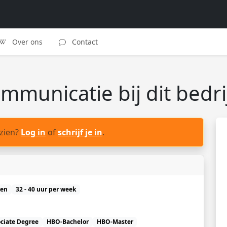
Over ons
Contact
unicatie bij dit bedri
 zien?
Log in
of
schrijf je in
.
ken
32 - 40 uur per week
ciate Degree
HBO-Bachelor
HBO-Master