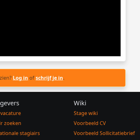
 zien?
Log in
of
schrijf je in
.
gevers
Wiki
 vacature
Stage wiki
ir zoeken
Voorbeeld CV
ationale stagiairs
Voorbeeld Sollicitatiebrief