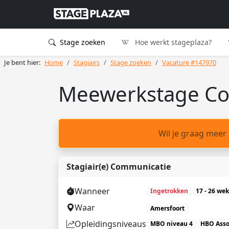
Stage zoeken
Hoe werkt stageplaza?
Je bent hier:
Home
Stagiairs
Stage zoeken
Vacature #147970
Meewerkstage Comm
Wil je graag meer
Stagiair(e) Communicatie
Wanneer
Ingetrokken
17 - 26 we
Waar
Amersfoort
Opleidingsniveaus
MBO niveau 4
HBO Asso