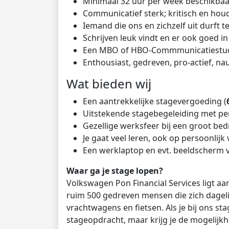
Minimaal 32 uur per week beschikba
Communicatief sterk; kritisch en ho
Iemand die ons en zichzelf uit durft 
Schrijven leuk vindt en er ook goed in 
Een MBO of HBO-Commmunicatiestu
Enthousiast, gedreven, pro-actief, na
Wat bieden wij
Een aantrekkelijke stagevergoeding (
Uitstekende stagebegeleiding met per
Gezellige werksfeer bij een groot be
Je gaat veel leren, ook op persoonlijk 
Een werklaptop en evt. beeldscherm 
Waar ga je stage lopen?
Volkswagen Pon Financial Services ligt a
ruim 500 gedreven mensen die zich dageli
vrachtwagens en fietsen. Als je bij ons st
stageopdracht, maar krijg je de mogelijkhe