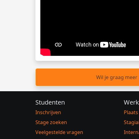
Wil je graag meer
Studenten
Werk
Inschrijven
Plaats
Stage zoeken
Stagia
Veelgestelde vragen
Intern