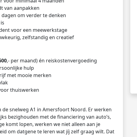
ar voor minimaal 4 maanden
udt van aanpakken
te dagen om verder te denken
is
dent voor een meewerkstage
uwkeurig, zelfstandig en creatief
600
,- per maand) én reiskostenvergoeding
soonlijke hulp
drijf met mooie merken
vlak
voor thuiswerken
an de snelweg A1 in Amersfoort Noord. Er werken
jks bezighouden met de financiering van auto’s,
age komt lopen, werken we niet alleen aan je
id om datgene te leren wat jíj zelf graag wilt. Dat