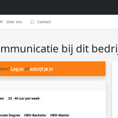
Over ons
Contact
unicatie bij dit bedri
 zien?
Log in
of
schrijf je in
.
ken
32 - 40 uur per week
ciate Degree
HBO-Bachelor
HBO-Master