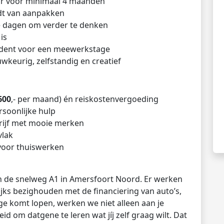
ar voor minimaal 4 maanden
udt van aanpakken
te dagen om verder te denken
is
dent voor een meewerkstage
uwkeurig, zelfstandig en creatief
600
,- per maand) én reiskostenvergoeding
soonlijke hulp
drijf met mooie merken
vlak
voor thuiswerken
an de snelweg A1 in Amersfoort Noord. Er werken
jks bezighouden met de financiering van auto’s,
age komt lopen, werken we niet alleen aan je
id om datgene te leren wat jíj zelf graag wilt. Dat