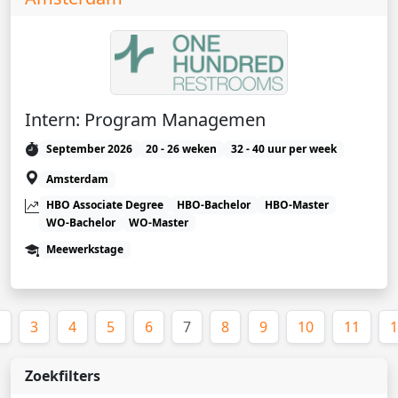
Intern: Program Managemen
September 2026
20 - 26 weken
32 - 40 uur per week
Amsterdam
HBO Associate Degree
HBO-Bachelor
HBO-Master
WO-Bachelor
WO-Master
Meewerkstage
(huidige)
3
4
5
6
7
8
9
10
11
1
Zoekfilters