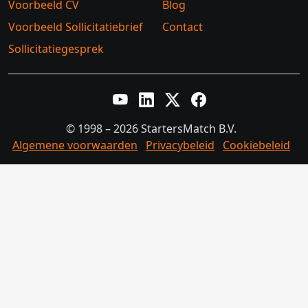
Voorbeeld CV
Blog
Voorbeeld Sollicitatiebrief
Contact
Sollicitatiegesprek
YouTube
LinkedIn
Twitter X
Facebook
© 1998 – 2026 StartersMatch B.V.
Algemene voorwaarden
Privacybeleid
Cookiebeleid