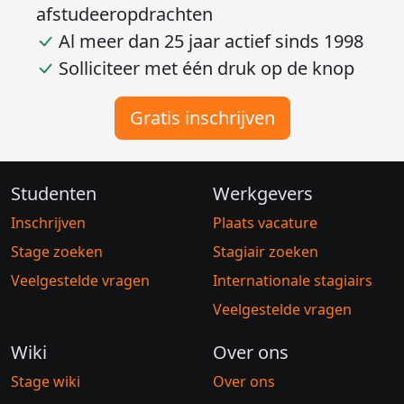
afstudeeropdrachten
Al meer dan 25 jaar actief sinds 1998
Solliciteer met één druk op de knop
Gratis inschrijven
Studenten
Werkgevers
Inschrijven
Plaats vacature
Stage zoeken
Stagiair zoeken
Veelgestelde vragen
Internationale stagiairs
Veelgestelde vragen
Wiki
Over ons
Stage wiki
Over ons