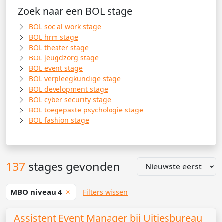
Zoek naar een BOL stage
BOL social work stage
BOL hrm stage
BOL theater stage
BOL jeugdzorg stage
BOL event stage
BOL verpleegkundige stage
BOL development stage
BOL cyber security stage
BOL toegepaste psychologie stage
BOL fashion stage
137
stages gevonden
MBO niveau 4
Filters wissen
Assistent Event Manager bij Uitjesbureau