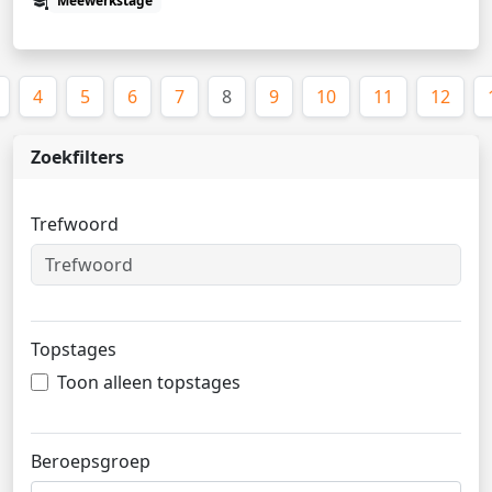
Meewerkstage
(huidige)
4
5
6
7
8
9
10
11
12
Zoekfilters
Trefwoord
Topstages
Toon alleen topstages
Beroepsgroep