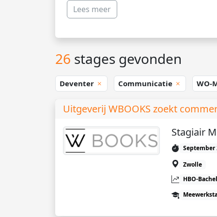
Lees meer
26
stages gevonden
Deventer
Communicatie
WO-M
Uitgeverij WBOOKS zoekt commerci
Stagiair 
September 
Zwolle
HBO-Bachel
Meewerkst