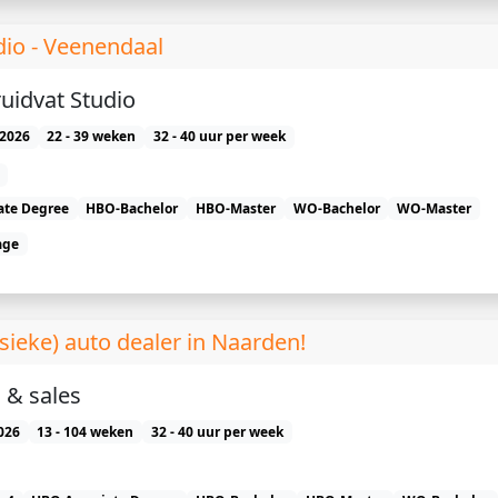
dio - Veenendaal
ruidvat Studio
2026
22 - 39 weken
32 - 40 uur per week
ate Degree
HBO-Bachelor
HBO-Master
WO-Bachelor
WO-Master
age
ssieke) auto dealer in Naarden!
 & sales
026
13 - 104 weken
32 - 40 uur per week