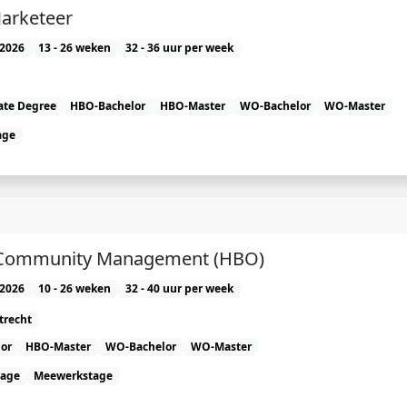
Marketeer
2026
13 - 26 weken
32 - 36 uur per week
ate Degree
HBO-Bachelor
HBO-Master
WO-Bachelor
WO-Master
age
e Community Management (HBO)
2026
10 - 26 weken
32 - 40 uur per week
trecht
or
HBO-Master
WO-Bachelor
WO-Master
tage
Meewerkstage