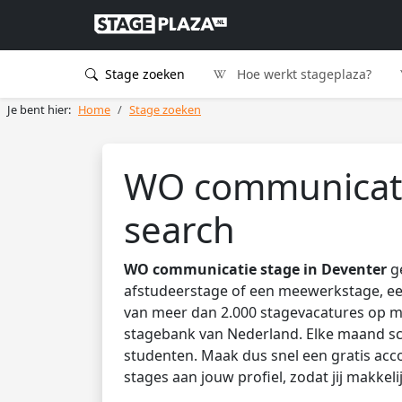
Stage zoeken
Hoe werkt stageplaza?
Je bent hier:
Home
Stage zoeken
WO communicati
search
WO communicatie stage in Deventer
ge
afstudeerstage of een meewerkstage, een
van meer dan 2.000 stagevacatures op mb
stagebank van Nederland. Elke maand sc
studenten. Maak dus snel een gratis acco
stages aan jouw profiel, zodat jij makkel