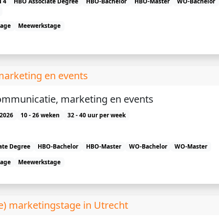
 4
HBO Associate Degree
HBO-Bachelor
HBO-Master
WO-Bachelor
tage
Meewerkstage
marketing en events
communicatie, marketing en events
2026
10 - 26 weken
32 - 40 uur per week
ate Degree
HBO-Bachelor
HBO-Master
WO-Bachelor
WO-Master
tage
Meewerkstage
e) marketingstage in Utrecht