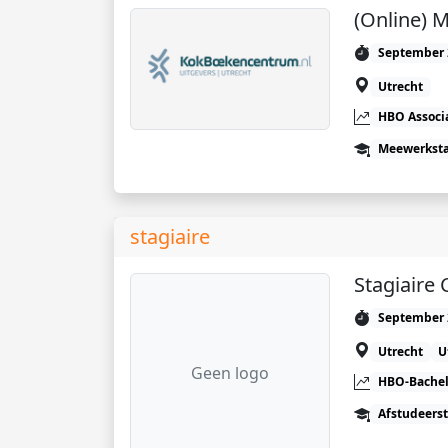
(Online) 
September 
Utrecht
HBO Associ
Meewerkst
stagiaire
Stagiair
September 
Utrecht
U
Geen logo
HBO-Bachel
Afstudeers