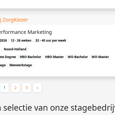
j ZorgKiezer
Performance Marketing
2026
12 - 26 weken
32 - 40 uur per week
Noord-Holland
ate Degree
HBO-Bachelor
HBO-Master
WO-Bachelor
WO-Master
tage
Meewerkstage
(huidige)
1
2
3
»
 selectie van onze stagebedri