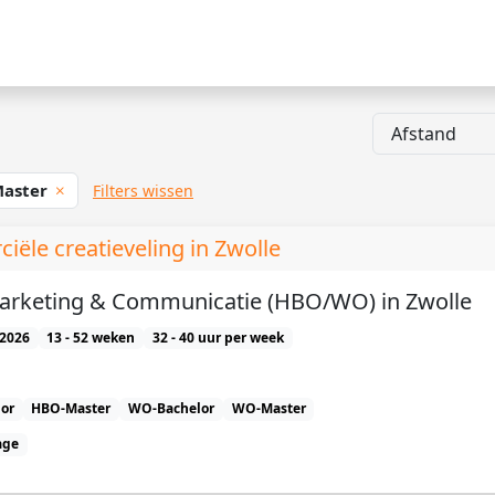
aster
Filters wissen
ële creatieveling in Zwolle
Marketing & Communicatie (HBO/WO) in Zwolle
2026
13 - 52 weken
32 - 40 uur per week
or
HBO-Master
WO-Bachelor
WO-Master
age