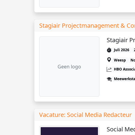
Stagiair Projectmanagement & Co
Stagiair 
Juli 2026
Weesp
No
Geen logo
HBO Associ
Meewerkst
Vacature: Social Media Redacteur
Social Me