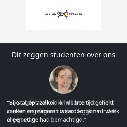
Dit zeggen studenten over ons
″Vooral de snelheid en de betrokkenheid
van het regelen en contact leggen vond ik
erg goed.″