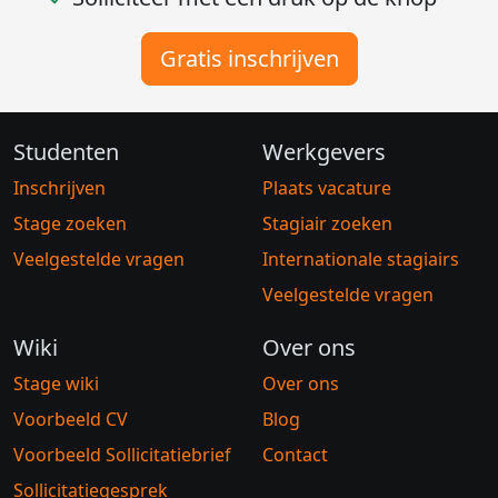
Gratis inschrijven
Studenten
Werkgevers
Inschrijven
Plaats vacature
Stage zoeken
Stagiair zoeken
Veelgestelde vragen
Internationale stagiairs
Veelgestelde vragen
Wiki
Over ons
Stage wiki
Over ons
Voorbeeld CV
Blog
Voorbeeld Sollicitatiebrief
Contact
Sollicitatiegesprek