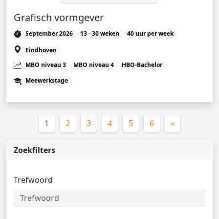
Grafisch vormgever
September 2026
13 - 30 weken
40 uur per week
Eindhoven
MBO niveau 3
MBO niveau 4
HBO-Bachelor
Meewerkstage
(huidige)
1
2
3
4
5
6
»
Zoekfilters
Trefwoord