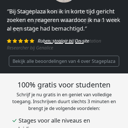
″Vooral de snelheid en de betrokkenheid
van het regelen en contact leggen vond ik
erg goed.″
Charlotte, Market Segmentation
Researcher bij Genalice
Bekijk alle beoordelingen van 4 over Stageplaza
100% gratis voor studenten
Schrijf je nu gratis in en geniet van volledige
toegang. Inschrijven duurt slechts 3 minuten en
brengt je de volgende voordelen:
Stages voor alle niveaus en