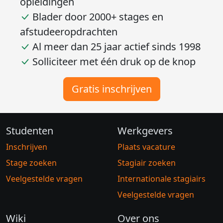
opleidingen
Blader door 2000+ stages en
afstudeeropdrachten
Al meer dan 25 jaar actief sinds 1998
Solliciteer met één druk op de knop
Gratis inschrijven
Studenten
Werkgevers
Inschrijven
Plaats vacature
Stage zoeken
Stagiair zoeken
Veelgestelde vragen
Internationale stagiairs
Veelgestelde vragen
Wiki
Over ons