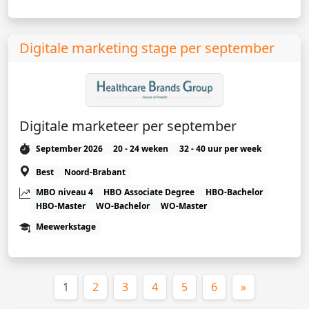
Digitale marketing stage per september
Digitale marketeer per september
September 2026
20 - 24 weken
32 - 40 uur per week
Best
Noord-Brabant
MBO niveau 4
HBO Associate Degree
HBO-Bachelor
HBO-Master
WO-Bachelor
WO-Master
Meewerkstage
(huidige)
1
2
3
4
5
6
»