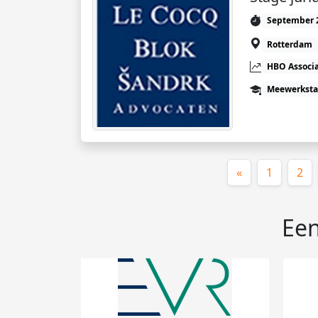
September 
Rotterdam
HBO Associ
Meewerkst
«
1
2
Een