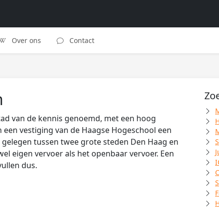
Over ons
Contact
n
Zoe
M
stad van de kennis genoemd, met een hoog
H
en een vestiging van de Haagse Hogeschool een
M
l gelegen tussen twee grote steden Den Haag en
S
J
el eigen vervoer als het openbaar vervoer. Een
I
vullen dus.
C
S
F
H