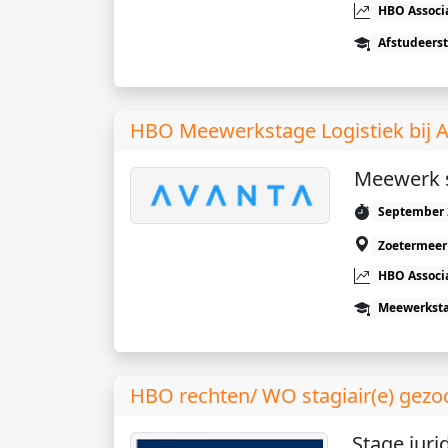
HBO Associ
Afstudeers
HBO Meewerkstage Logistiek bij Av
Meewerk st
September 
Zoetermeer
HBO Associ
Meewerkst
HBO rechten/ WO stagiair(e) gezo
Stage jur