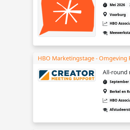
Mei 2026
Voorburg
HBO Associ
Meewerkst
HBO Marketingstage - Omgeving 
All-round
September 
Berkel en R
HBO Associ
Afstudeers