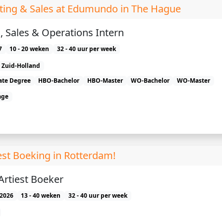
ting & Sales at Edumundo in The Hague
, Sales & Operations Intern
7
10 - 20 weken
32 - 40 uur per week
Zuid-Holland
ate Degree
HBO-Bachelor
HBO-Master
WO-Bachelor
WO-Master
age
st Boeking in Rotterdam!
Artiest Boeker
2026
13 - 40 weken
32 - 40 uur per week