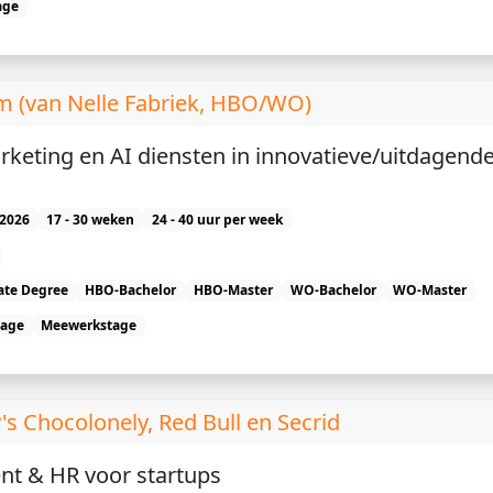
age
am (van Nelle Fabriek, HBO/WO)
rketing en AI diensten in innovatieve/uitdagend
2026
17 - 30 weken
24 - 40 uur per week
ate Degree
HBO-Bachelor
HBO-Master
WO-Bachelor
WO-Master
tage
Meewerkstage
s Chocolonely, Red Bull en Secrid
nt & HR voor startups