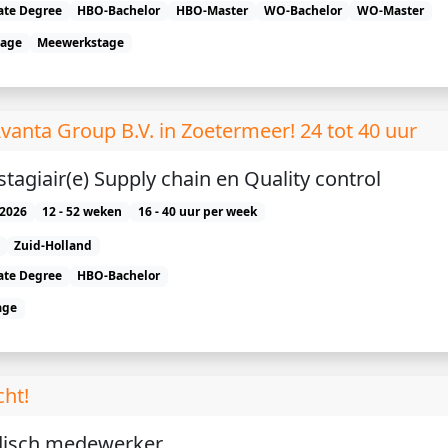
ate Degree
HBO-Bachelor
HBO-Master
WO-Bachelor
WO-Master
tage
Meewerkstage
anta Group B.V. in Zoetermeer! 24 tot 40 uur
agiair(e) Supply chain en Quality control
2026
12 - 52 weken
16 - 40 uur per week
Zuid-Holland
ate Degree
HBO-Bachelor
age
cht!
idisch medewerker