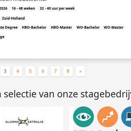
2026
16 - 48 weken
32 - 40 uur per week
Zuid-Holland
ate Degree
HBO-Bachelor
HBO-Master
WO-Bachelor
WO-Master
age
(huidige)
3
4
5
6
7
8
»
 selectie van onze stagebedri