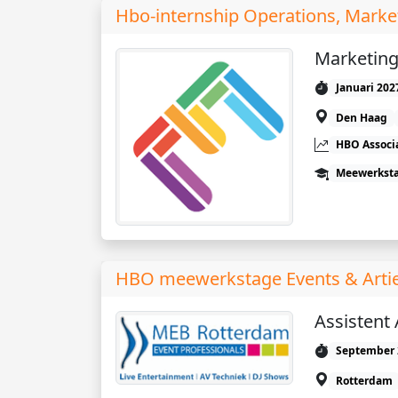
Hbo-internship Operations, Marke
Marketing
Januari 202
Den Haag
HBO Associ
Meewerkst
HBO meewerkstage Events & Artie
Assistent 
September 
Rotterdam