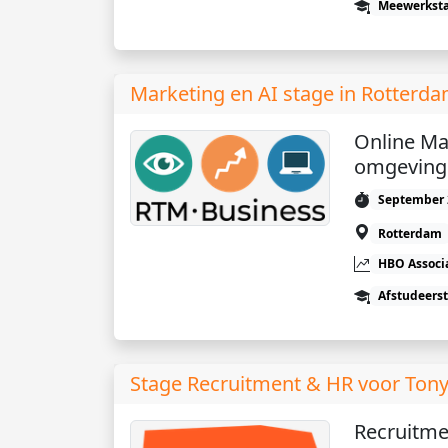
Meewerkst
Marketing en AI stage in Rotterd
Online Ma
omgeving
September 
Rotterdam
HBO Associ
Afstudeers
Stage Recruitment & HR voor Tony'
Recruitme