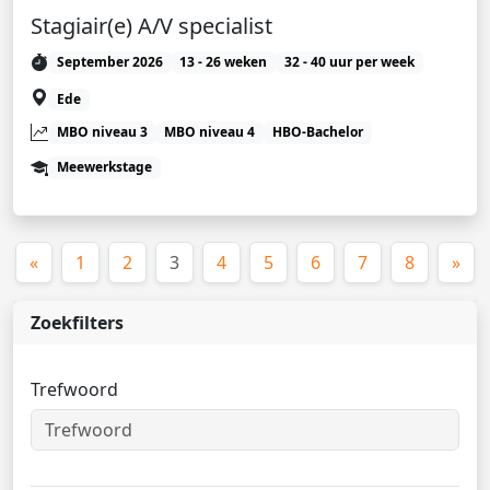
Stagiair(e) A/V specialist
September 2026
13 - 26 weken
32 - 40 uur per week
Ede
MBO niveau 3
MBO niveau 4
HBO-Bachelor
Meewerkstage
(huidige)
«
1
2
3
4
5
6
7
8
»
Zoekfilters
Trefwoord