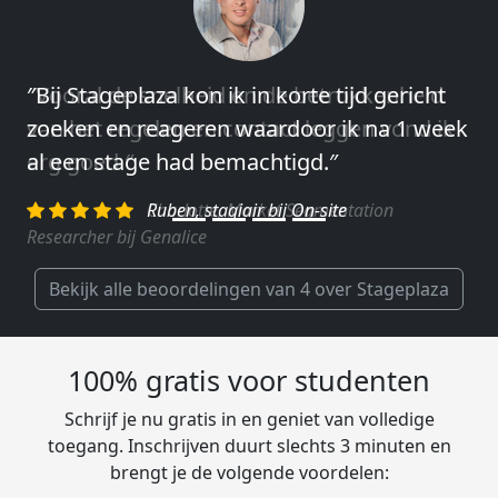
″Vooral de snelheid en de betrokkenheid
van het regelen en contact leggen vond ik
erg goed.″
Charlotte, Market Segmentation
Researcher bij Genalice
Bekijk alle beoordelingen van 4 over Stageplaza
100% gratis voor studenten
Schrijf je nu gratis in en geniet van volledige
toegang. Inschrijven duurt slechts 3 minuten en
brengt je de volgende voordelen: