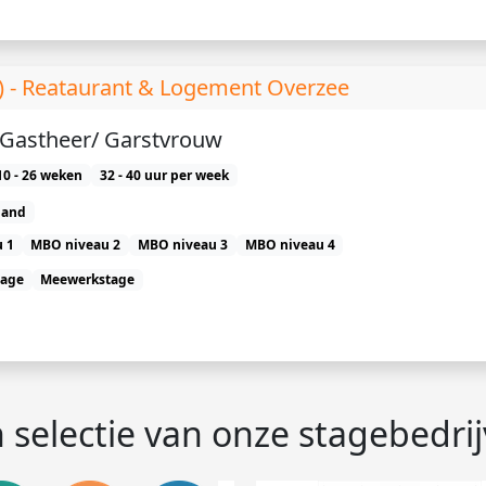
 ) - Reataurant & Logement Overzee
) Gastheer/ Garstvrouw
10 - 26 weken
32 - 40 uur per week
land
 1
MBO niveau 2
MBO niveau 3
MBO niveau 4
tage
Meewerkstage
 selectie van onze stagebedri