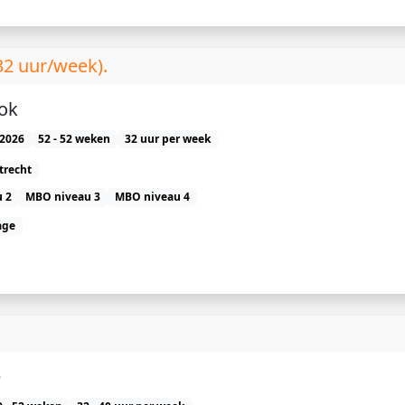
32 uur/week).
Kok
2026
52 - 52 weken
32 uur per week
trecht
 2
MBO niveau 3
MBO niveau 4
age
e