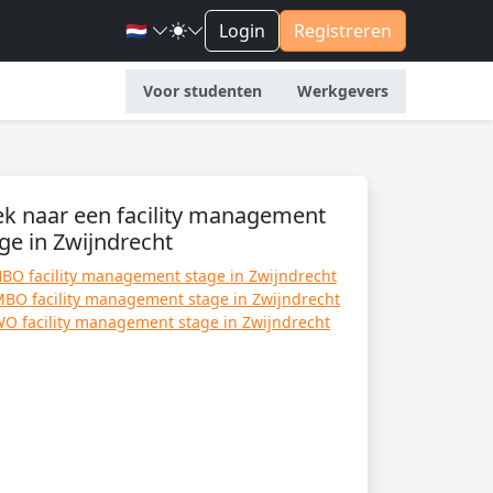
🇳🇱
Login
Registreren
Voor studenten
Werkgevers
k naar een facility management
ge in Zwijndrecht
BO facility management stage in Zwijndrecht
BO facility management stage in Zwijndrecht
O facility management stage in Zwijndrecht