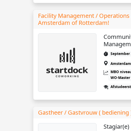
Facility Management / Operations
Amsterdam of Rotterdam!
Community
Managem
September 
Amsterdam
MBO niveau
WO-Master
Afstudeers
Gastheer / Gastvrouw ( bediening
Stagiar(e