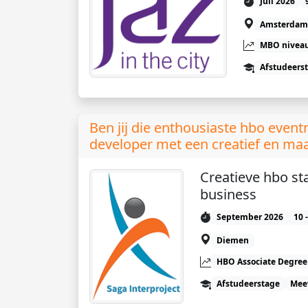
Juli 2026
Amsterdam
MBO niveau
Afstudeers
Ben jij die enthousiaste hbo eve
developer met een creatief en maa
Creatieve hbo st
business
September 2026
10 
Diemen
HBO Associate Degree
Afstudeerstage
Mee