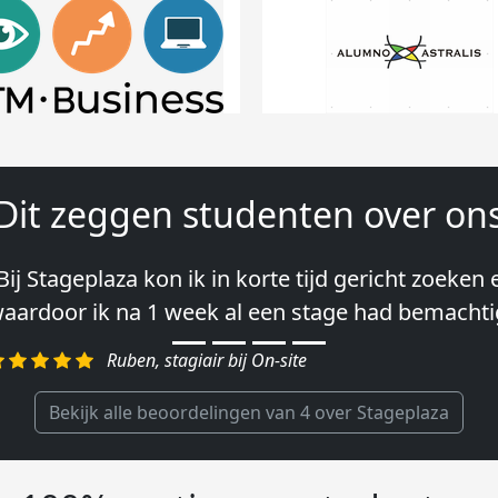
Dit zeggen studenten over on
Bij Stageplaza kon ik in korte tijd gericht zoeken
Vooral de snelheid en de betrokkenheid van het 
aardoor ik na 1 week al een stage had bemachti
ontact leggen vond ik erg goed.″
Ruben, stagiair bij On-site
Charlotte, Market Segmentation Researcher bij Gen
Bekijk alle beoordelingen van 4 over Stageplaza