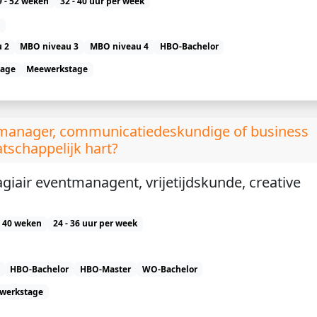
9 - 52 weken
32 - 40 uur per week
 2
MBO niveau 3
MBO niveau 4
HBO-Bachelor
tage
Meewerkstage
ntmanager, communicatiedeskundige of business
tschappelijk hart?
agiair eventmanagent, vrijetijdskunde, creative
- 40 weken
24 - 36 uur per week
HBO-Bachelor
HBO-Master
WO-Bachelor
werkstage