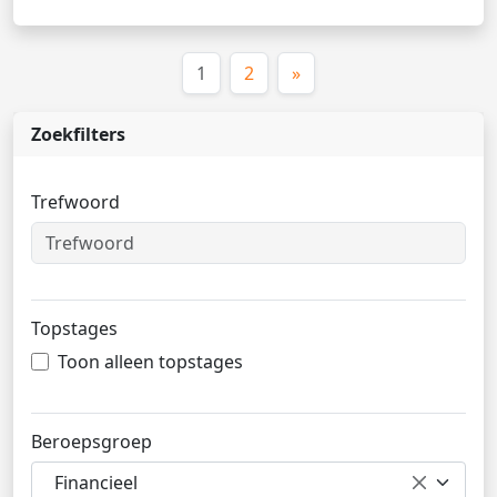
(huidige)
1
2
»
Zoekfilters
Trefwoord
Topstages
Toon alleen topstages
Beroepsgroep
Financieel