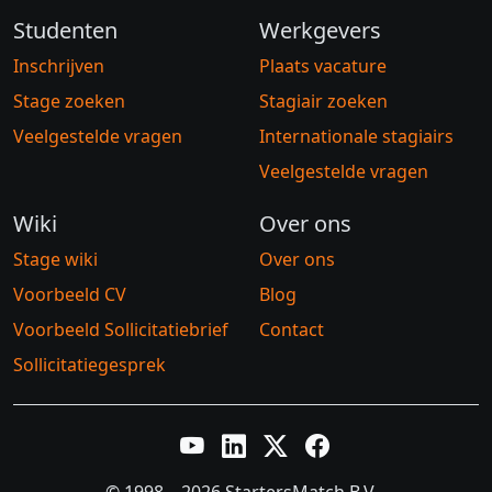
Studenten
Werkgevers
Inschrijven
Plaats vacature
Stage zoeken
Stagiair zoeken
Veelgestelde vragen
Internationale stagiairs
Veelgestelde vragen
Wiki
Over ons
Stage wiki
Over ons
Voorbeeld CV
Blog
Voorbeeld Sollicitatiebrief
Contact
Sollicitatiegesprek
YouTube
LinkedIn
Twitter X
Facebook
© 1998 – 2026 StartersMatch B.V.