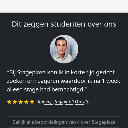
Dit zeggen studenten over ons
″Bij Stageplaza kon ik in korte tijd gericht
″Vooral de snelheid en de betrokkenheid
zoeken en reageren waardoor ik na 1 week
van het regelen en contact leggen vond ik
al een stage had bemachtigd.″
erg goed.″
Ruben, stagiair bij On-site
Charlotte, Market Segmentation
Researcher bij Genalice
Bekijk alle beoordelingen van 4 over Stageplaza