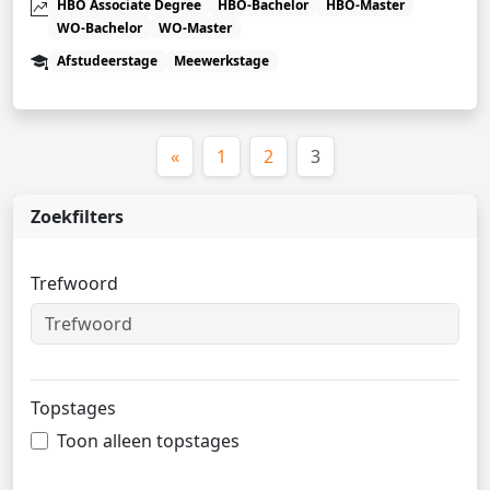
HBO Associate Degree
HBO-Bachelor
HBO-Master
WO-Bachelor
WO-Master
Afstudeerstage
Meewerkstage
(huidige)
«
1
2
3
Zoekfilters
Trefwoord
Topstages
Toon alleen topstages