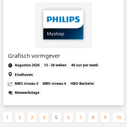
Grafisch vormgever
Augustus 2026
13 - 30 weken
40 uur per week
Eindhoven
MBO niveau 3
MBO niveau 4
HBO-Bachelor
Meewerkstage
(huidige)
1
2
3
4
5
6
7
8
9
10