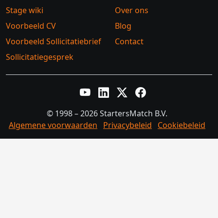
Stage wiki
Over ons
Voorbeeld CV
Blog
Voorbeeld Sollicitatiebrief
Contact
Sollicitatiegesprek
YouTube
LinkedIn
Twitter X
Facebook
© 1998 – 2026 StartersMatch B.V.
Algemene voorwaarden
Privacybeleid
Cookiebeleid