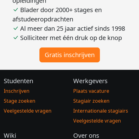
opleidingen
Blader door 2000+ stages en
afstudeeropdrachten
Al meer dan 25 jaar actief sinds 1998
Solliciteer met één druk op de knop
Gratis inschrijven
Studenten
Werkgevers
Inschrijven
Plaats vacature
Stage zoeken
Stagiair zoeken
Veelgestelde vragen
Internationale stagiairs
Veelgestelde vragen
Wiki
Over ons