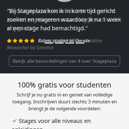
″Vooral de snelheid en de betrokkenheid
van het regelen en contact leggen vond ik
erg goed.″
Charlotte, Market Segmentation
Researcher bij Genalice
Bekijk alle beoordelingen van 4 over Stageplaza
100% gratis voor studenten
Schrijf je nu gratis in en geniet van volledige
toegang. Inschrijven duurt slechts 3 minuten en
brengt je de volgende voordelen:
Stages voor alle niveaus en