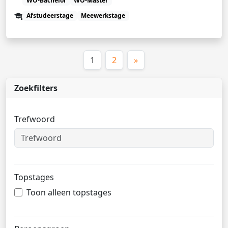
WO-Bachelor
WO-Master
Afstudeerstage
Meewerkstage
(huidige)
1
2
»
Zoekfilters
Trefwoord
Topstages
Toon alleen topstages