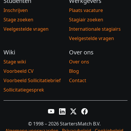
Studenten
Werkgevers
Inschrijven
Plaats vacature
Stage zoeken
Stagiair zoeken
Veelgestelde vragen
Internationale stagiairs
Veelgestelde vragen
Wiki
Over ons
Stage wiki
Over ons
Voorbeeld CV
Blog
Voorbeeld Sollicitatiebrief
Contact
Sollicitatiegesprek
YouTube
LinkedIn
Twitter X
Facebook
© 1998 – 2026 StartersMatch B.V.
Algemene voorwaarden
Privacybeleid
Cookiebeleid