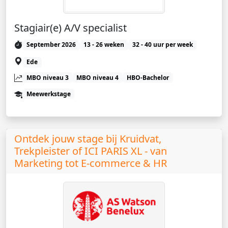
Stagiair(e) A/V specialist
September 2026
13 - 26 weken
32 - 40 uur per week
Ede
MBO niveau 3
MBO niveau 4
HBO-Bachelor
Meewerkstage
Ontdek jouw stage bij Kruidvat,
Trekpleister of ICI PARIS XL - van
Marketing tot E‑commerce & HR