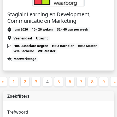
Stagiair Learning en Development,
Communicatie en Marketing
Juni 2026
10 - 26 weken
32 - 40 uur per week
Veenendaal
Utrecht
HBO Associate Degree
HBO-Bachelor
HBO-Master
WO-Bachelor
WO-Master
Meewerkstage
(huidige)
«
1
2
3
4
5
6
7
8
9
»
Zoekfilters
Trefwoord