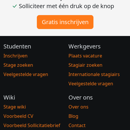
Solliciteer met één druk op de knop
Gratis inschrijven
Studenten
Werkgevers
Inschrijven
Plaats vacature
Stage zoeken
Stagiair zoeken
Veelgestelde vragen
Internationale stagiairs
Veelgestelde vragen
Wiki
Over ons
Stage wiki
Over ons
Voorbeeld CV
Blog
Voorbeeld Sollicitatiebrief
Contact