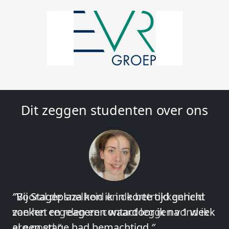
Dit zeggen studenten over ons
″Vooral de snelheid en de betrokkenheid
van het regelen en contact leggen vond ik
erg goed.″