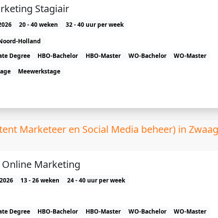
rketing Stagiair
2026
20 - 40 weken
32 - 40 uur per week
Noord-Holland
ate Degree
HBO-Bachelor
HBO-Master
WO-Bachelor
WO-Master
tage
Meewerkstage
tent Marketeer en Social Media beheer) in Zwaag
) Online Marketing
2026
13 - 26 weken
24 - 40 uur per week
ate Degree
HBO-Bachelor
HBO-Master
WO-Bachelor
WO-Master