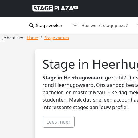
Stage zoeken
Hoe werkt stageplaza?
Je bent hier:
Home
Stage zoeken
Stage in Heerh
Stage in Heerhugowaard
gezocht? Op St
rond Heerhugowaard. Ons aanbod bestaa
bachelor- en masterniveau. Elke dag me
studenten. Maak dus snel een account aa
interessante stages aan jouw profiel.
Lees meer