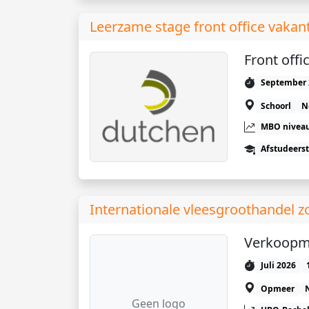
Leerzame stage front office vakan
Front off
September 
Schoorl
N
MBO niveau
Afstudeers
Internationale vleesgroothandel zo
Verkoopm
Juli 2026
Opmeer
Geen logo