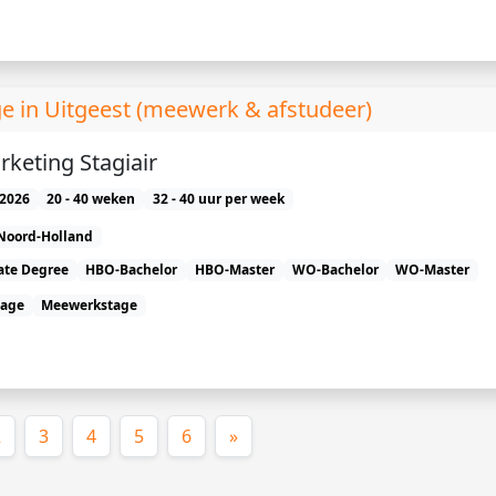
e in Uitgeest (meewerk & afstudeer)
rketing Stagiair
2026
20 - 40 weken
32 - 40 uur per week
Noord-Holland
ate Degree
HBO-Bachelor
HBO-Master
WO-Bachelor
WO-Master
tage
Meewerkstage
ige)
2
3
4
5
6
»