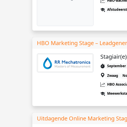
HBO-Bachel
Afstudeers
HBO Marketing Stage – Leadgenera
Stagiair(
September 
Zwaag
No
HBO Associ
Meewerkst
Uitdagende Online Marketing Stag