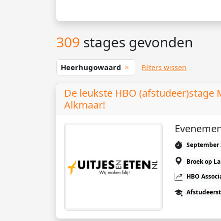
309
stages gevonden
Heerhugowaard
Filters wissen
De leukste HBO (afstudeer)stage 
Alkmaar!
Evenement
September 
Broek op L
HBO Associ
Afstudeers