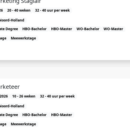
rketing Stagiair
26
20 - 40 weken
32 - 40 uur per week
Noord-Holland
ate Degree
HBO-Bachelor
HBO-Master
WO-Bachelor
WO-Master
tage
Meewerkstage
rketeer
2026
10 - 26 weken
32 - 40 uur per week
Noord-Holland
ate Degree
HBO-Bachelor
HBO-Master
tage
Meewerkstage