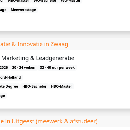
or
HBO-Master
WO-Bachelor
WO-Master
tage
Meewerkstage
tie & Innovatie in Zwaag
e) Marketing & Leadgeneratie
2026
20 - 24 weken
32 - 40 uur per week
ord-Holland
ate Degree
HBO-Bachelor
HBO-Master
age
e in Uitgeest (meewerk & afstudeer)