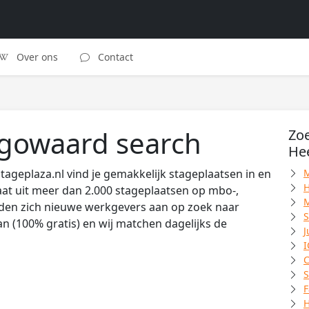
Over ons
Contact
ugowaard search
Zoe
He
ageplaza.nl vind je gemakkelijk stageplaatsen in en
M
H
t uit meer dan 2.000 stageplaatsen op mbo-,
M
lden zich nieuwe werkgevers aan op zoek naar
S
n (100% gratis) en wij matchen dagelijks de
J
I
C
S
F
H