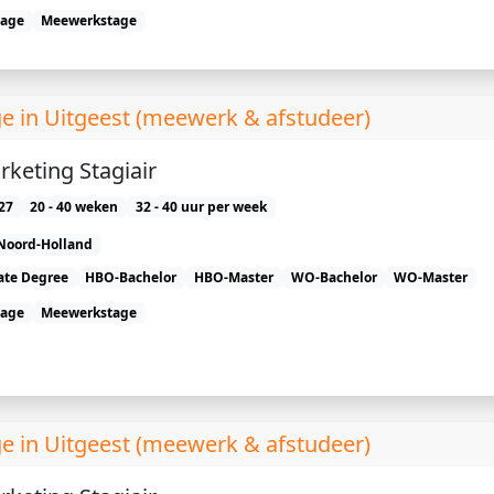
tage
Meewerkstage
e in Uitgeest (meewerk & afstudeer)
rketing Stagiair
27
20 - 40 weken
32 - 40 uur per week
Noord-Holland
ate Degree
HBO-Bachelor
HBO-Master
WO-Bachelor
WO-Master
tage
Meewerkstage
e in Uitgeest (meewerk & afstudeer)