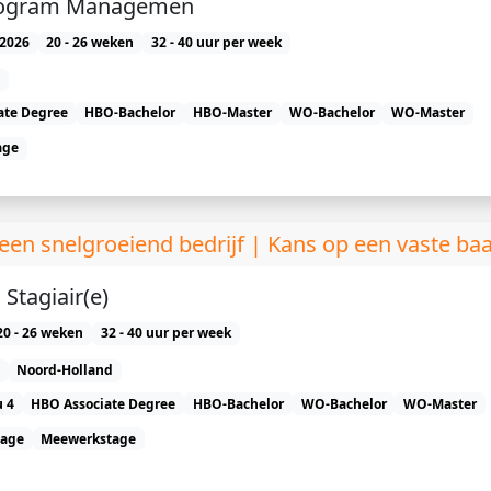
Program Managemen
2026
20 - 26 weken
32 - 40 uur per week
ate Degree
HBO-Bachelor
HBO-Master
WO-Bachelor
WO-Master
age
en snelgroeiend bedrijf | Kans op een vaste ba
Stagiair(e)
20 - 26 weken
32 - 40 uur per week
Noord-Holland
 4
HBO Associate Degree
HBO-Bachelor
WO-Bachelor
WO-Master
tage
Meewerkstage