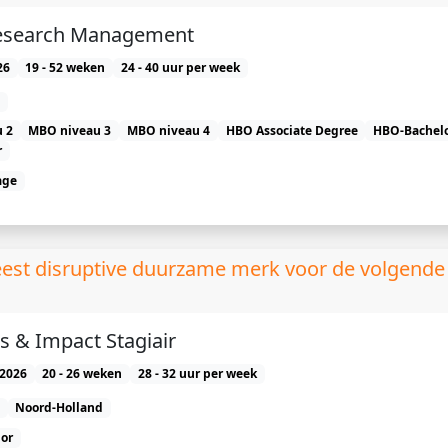
search Management
26
19 - 52 weken
24 - 40 uur per week
 2
MBO niveau 3
MBO niveau 4
HBO Associate Degree
HBO-Bachel
r
age
eest disruptive duurzame merk voor de volgende
s & Impact Stagiair
2026
20 - 26 weken
28 - 32 uur per week
Noord-Holland
or