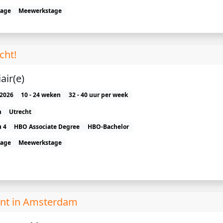
tage
Meewerkstage
cht!
air(e)
2026
10 - 24 weken
32 - 40 uur per week
n
Utrecht
 4
HBO Associate Degree
HBO-Bachelor
tage
Meewerkstage
nt in Amsterdam