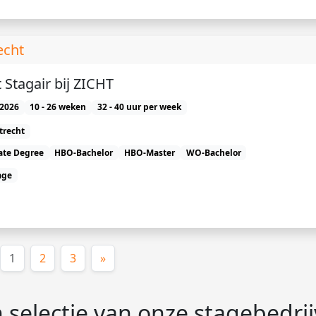
echt
 Stagair bij ZICHT
2026
10 - 26 weken
32 - 40 uur per week
trecht
ate Degree
HBO-Bachelor
HBO-Master
WO-Bachelor
age
(huidige)
1
2
3
»
 selectie van onze stagebedri