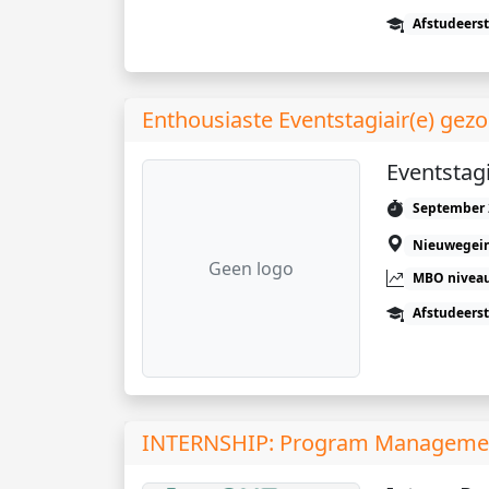
Afstudeers
Enthousiaste Eventstagiair(e) gezo
Eventstagi
September 
Nieuwegei
Geen logo
MBO niveau
Afstudeers
INTERNSHIP: Program Manageme