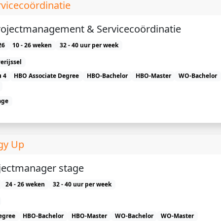
vicecoördinatie
Projectmanagement & Servicecoördinatie
26
10 - 26 weken
32 - 40 uur per week
erijssel
 4
HBO Associate Degree
HBO-Bachelor
HBO-Master
WO-Bachelor
age
rgy Up
ojectmanager stage
24 - 26 weken
32 - 40 uur per week
egree
HBO-Bachelor
HBO-Master
WO-Bachelor
WO-Master