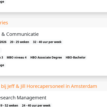
age
ries
g & Communicatie
2026
20 - 25 weken
32 - 40 uur per week
 3
MBO niveau 4
HBO Associate Degree
HBO-Bachelor
age
 Jeff & Jill Horecapersoneel in Amsterdam
search Management
19 - 52 weken
24 - 40 uur per week