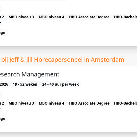
 2
MBO niveau 3
MBO niveau 4
HBO Associate Degree
HBO-Bachel
r
age
 Jeff & Jill Horecapersoneel in Amsterdam
search Management
2026
19 - 52 weken
24 - 40 uur per week
 2
MBO niveau 3
MBO niveau 4
HBO Associate Degree
HBO-Bachel
r
age