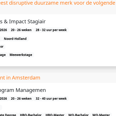
eest disruptive duurzame merk voor de volgende
s & Impact Stagiair
2026
20 - 26 weken
28 - 32 uur per week
Noord-Holland
or
tage
Meewerkstage
nt in Amsterdam
Program Managemen
2026
20 - 26 weken
32 - 40 uur per week
ate Degree
HBO-Bachelor
HBO-Master
WO-Bachelor
WO-Master