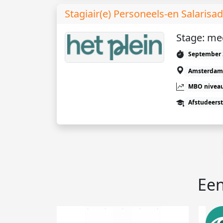
Stagiair(e) Personeels-en Salaris
Stage: me
September 
Amsterdam
MBO niveau
Afstudeers
Een