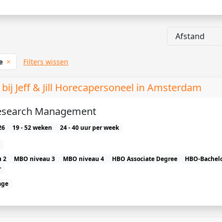
ie
Filters wissen
 Jeff & Jill Horecapersoneel in Amsterdam
search Management
26
19 - 52 weken
24 - 40 uur per week
 2
MBO niveau 3
MBO niveau 4
HBO Associate Degree
HBO-Bachel
r
age