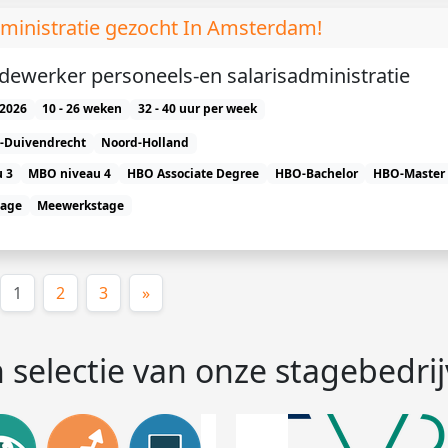
administratie gezocht In Amsterdam!
dewerker personeels-en salarisadministratie
2026
10 - 26 weken
32 - 40 uur per week
-Duivendrecht
Noord-Holland
 3
MBO niveau 4
HBO Associate Degree
HBO-Bachelor
HBO-Master
tage
Meewerkstage
(huidige)
1
2
3
»
 selectie van onze stagebedri