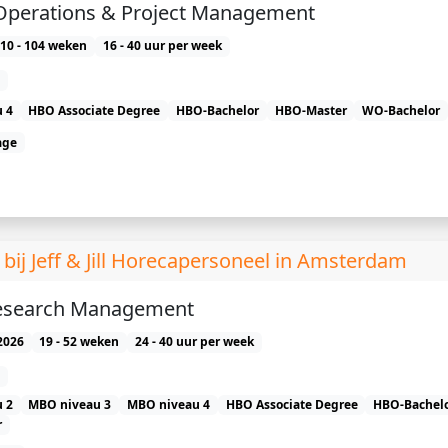
 Operations & Project Management
10 - 104 weken
16 - 40 uur per week
 4
HBO Associate Degree
HBO-Bachelor
HBO-Master
WO-Bachelor
age
 Jeff & Jill Horecapersoneel in Amsterdam
search Management
2026
19 - 52 weken
24 - 40 uur per week
 2
MBO niveau 3
MBO niveau 4
HBO Associate Degree
HBO-Bachel
r