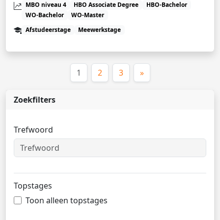
MBO niveau 4
HBO Associate Degree
HBO-Bachelor
WO-Bachelor
WO-Master
Afstudeerstage
Meewerkstage
(huidige)
1
2
3
»
Zoekfilters
Trefwoord
Topstages
Toon alleen topstages