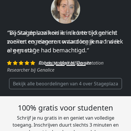
″Vooral de snelheid en de betrokkenheid
van het regelen en contact leggen vond ik
erg goed.″
Charlotte, Market Segmentation
Researcher bij Genalice
Bekijk alle beoordelingen van 4 over Stageplaza
100% gratis voor studenten
Schrijf je nu gratis in en geniet van volledige
toegang. Inschrijven duurt slechts 3 minuten en