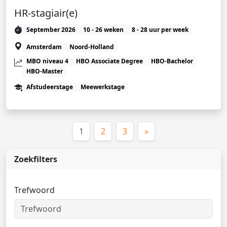
HR-stagiair(e)
September 2026
10 - 26 weken
8 - 28 uur per week
Amsterdam
Noord-Holland
MBO niveau 4
HBO Associate Degree
HBO-Bachelor
HBO-Master
Afstudeerstage
Meewerkstage
(huidige)
1
2
3
»
Zoekfilters
Trefwoord