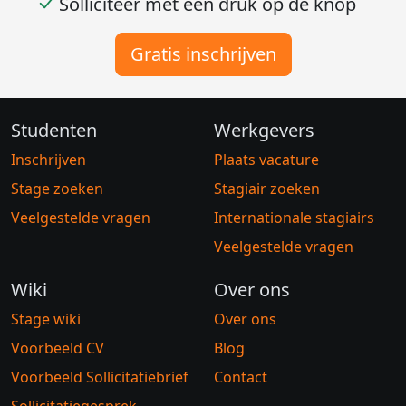
Solliciteer met één druk op de knop
Gratis inschrijven
Studenten
Werkgevers
Inschrijven
Plaats vacature
Stage zoeken
Stagiair zoeken
Veelgestelde vragen
Internationale stagiairs
Veelgestelde vragen
Wiki
Over ons
Stage wiki
Over ons
Voorbeeld CV
Blog
Voorbeeld Sollicitatiebrief
Contact
Sollicitatiegesprek