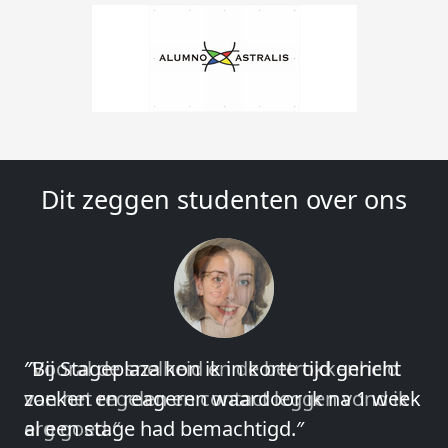
Dit zeggen studenten over ons
″Vooral de snelheid en de betrokkenheid
van het regelen en contact leggen vond ik
erg goed.″