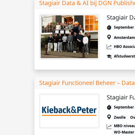
Stagiair Data & AI bij DGN Publish
Stagiair D
September 
Amsterdam
HBO Associ
Afstudeers
Stagiair Functioneel Beheer – Dat
Stagiair 
September 
Zwolle
Ov
MBO niveau
WO-Master