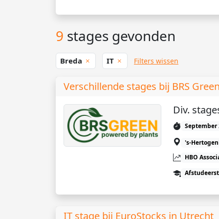
9
stages gevonden
Breda
IT
Filters wissen
Verschillende stages bij BRS Gree
Div. stage
September 
's-Hertoge
HBO Associ
Afstudeers
IT stage bij EuroStocks in Utrecht