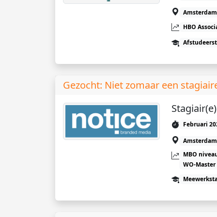
Amsterdam
HBO Associ
Afstudeers
Gezocht: Niet zomaar een stagiair
Stagiair(e
Februari 20
Amsterdam
MBO niveau
WO-Master
Meewerkst