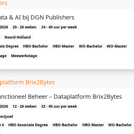
ers
ata & AI bij DGN Publishers
2026
20 - 26 weken
24 - 40 uur per week
Noord-Holland
ate Degree
HBO-Bachelor
HBO-Master
WO-Bachelor
WO-Master
tage
Meewerkstage
aplatform Brix2Bytes
Functioneel Beheer – Dataplatform Brix2Bytes
2026
12 - 26 weken
32 - 40 uur per week
erijssel
 4
HBO Associate Degree
HBO-Bachelor
HBO-Master
WO-Bachelor