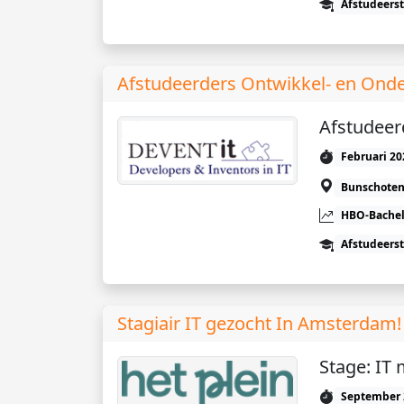
Afstudeers
Afstudeerders Ontwikkel- en Ond
Afstudeer
Februari 20
Bunschote
HBO-Bachel
Afstudeers
Stagiair IT gezocht In Amsterdam!
Stage: IT
September 