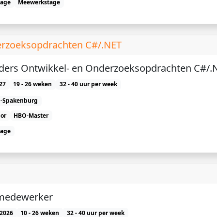
tage
Meewerkstage
erzoeksopdrachten C#/.NET
ders Ontwikkel- en Onderzoeksopdrachten C#/.
27
19 - 26 weken
32 - 40 uur per week
n-Spakenburg
or
HBO-Master
tage
 medewerker
2026
10 - 26 weken
32 - 40 uur per week