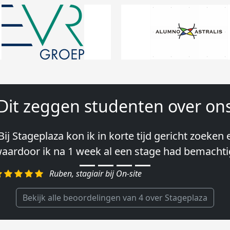
Dit zeggen studenten over on
Bij Stageplaza kon ik in korte tijd gericht zoeken
Vooral de snelheid en de betrokkenheid van het 
aardoor ik na 1 week al een stage had bemachti
ontact leggen vond ik erg goed.″
Ruben, stagiair bij On-site
Charlotte, Market Segmentation Researcher bij Gen
Bekijk alle beoordelingen van 4 over Stageplaza