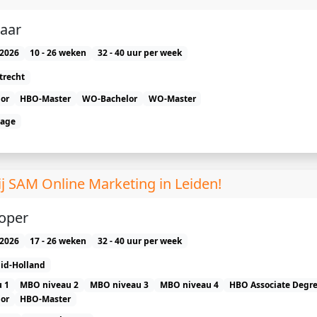
aar
2026
10 - 26 weken
32 - 40 uur per week
trecht
or
HBO-Master
WO-Bachelor
WO-Master
tage
ij SAM Online Marketing in Leiden!
oper
2026
17 - 26 weken
32 - 40 uur per week
id-Holland
 1
MBO niveau 2
MBO niveau 3
MBO niveau 4
HBO Associate Degr
or
HBO-Master