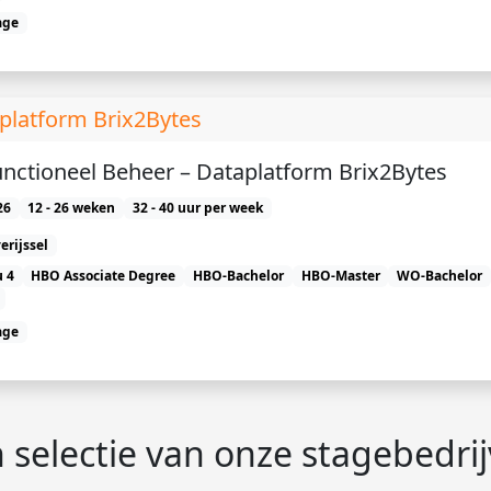
age
aplatform Brix2Bytes
Functioneel Beheer – Dataplatform Brix2Bytes
26
12 - 26 weken
32 - 40 uur per week
erijssel
 4
HBO Associate Degree
HBO-Bachelor
HBO-Master
WO-Bachelor
age
 selectie van onze stagebedri