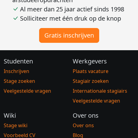
Al meer dan 25 jaar actief sinds 1998
Solliciteer met één druk op de knop
Gratis inschrijven
Studenten
Werkgevers
Inschrijven
Plaats vacature
Stage zoeken
Stagiair zoeken
Veelgestelde vragen
Internationale stagiairs
Veelgestelde vragen
Wiki
Over ons
Stage wiki
Over ons
Voorbeeld CV
Blog