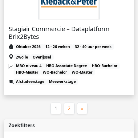
Stagiair Commercie – Dataplatform
Brix2Bytes
Oktober 2026
12 - 26 weken
32 - 40 uur per week
Zwolle
Overijssel
MBO niveau 4
HBO Associate Degree
HBO-Bachelor
HBO-Master
WO-Bachelor
WO-Master
Afstudeerstage
Meewerkstage
(huidige)
1
2
»
Zoekfilters