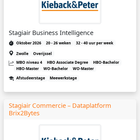
Stagiair Business Intelligence
Oktober 2026
20 - 26 weken
32 - 40 uur per week
Zwolle
Overijssel
MBO niveau 4
HBO Associate Degree
HBO-Bachelor
HBO-Master
WO-Bachelor
WO-Master
Afstudeerstage
Meewerkstage
Stagiair Commercie – Dataplatform
Brix2Bytes