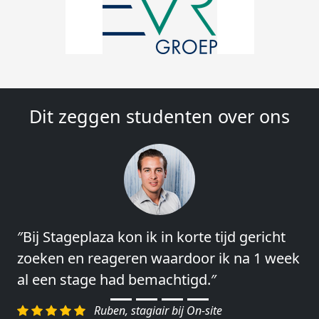
Dit zeggen studenten over ons
″Bij Stageplaza kon ik in korte tijd gericht
″Vooral de snelheid en de betrokkenheid
zoeken en reageren waardoor ik na 1 week
van het regelen en contact leggen vond ik
al een stage had bemachtigd.″
erg goed.″
Ruben, stagiair bij On-site
Charlotte, Market Segmentation