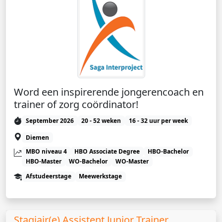
Word een inspirerende jongerencoach en
trainer of zorg coördinator!
September 2026
20 - 52 weken
16 - 32 uur per week
Diemen
MBO niveau 4
HBO Associate Degree
HBO-Bachelor
HBO-Master
WO-Bachelor
WO-Master
Afstudeerstage
Meewerkstage
Stagiair(e) Assistent Junior Trainer