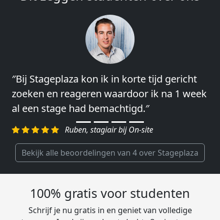
″Bij Stageplaza kon ik in korte tijd gericht
″Vooral de snelheid en de betrokkenheid
zoeken en reageren waardoor ik na 1 week
van het regelen en contact leggen vond ik
al een stage had bemachtigd.″
erg goed.″
Ruben, stagiair bij On-site
Charlotte, Market Segmentation
Researcher bij Genalice
Bekijk alle beoordelingen van 4 over Stageplaza
100% gratis voor studenten