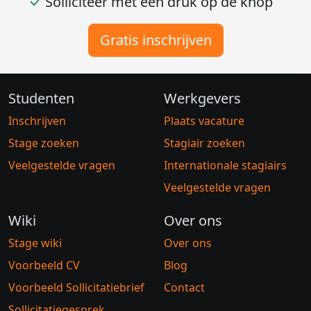
Solliciteer met één druk op de knop
Gratis inschrijven
Studenten
Werkgevers
Inschrijven
Plaats vacature
Stage zoeken
Stagiair zoeken
Veelgestelde vragen
Internationale stagiairs
Veelgestelde vragen
Wiki
Over ons
Stage wiki
Over ons
Voorbeeld CV
Blog
Voorbeeld Sollicitatiebrief
Contact
Sollicitatiegesprek