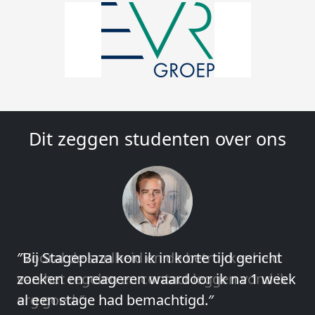
Dit zeggen studenten over ons
″Vooral de snelheid en de betrokkenheid
van het regelen en contact leggen vond ik
erg goed.″