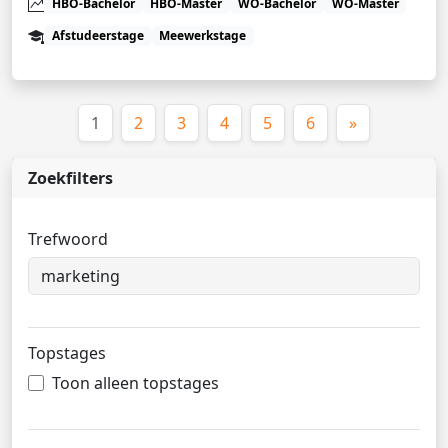
HBO-Bachelor
HBO-Master
WO-Bachelor
WO-Master
Afstudeerstage
Meewerkstage
(huidige)
1
2
3
4
5
6
»
Zoekfilters
Trefwoord
Topstages
Toon alleen topstages