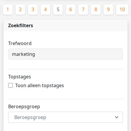
(huidige)
1
2
3
4
5
6
7
8
9
10
Zoekfilters
Trefwoord
Topstages
Toon alleen topstages
Beroepsgroep
Beroepsgroep