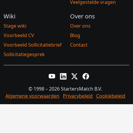
Veelgestelde vragen
Wiki
Over ons
Stage wiki
Over ons
Voorbeeld CV
Blog
Voorbeeld Sollicitatiebrief
Contact
Sollicitatiegesprek
YouTube
LinkedIn
Twitter X
Facebook
© 1998 – 2026 StartersMatch B.V.
Algemene voorwaarden
Privacybeleid
Cookiebeleid