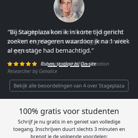
″Vooral de snelheid en de betrokkenheid
van het regelen en contact leggen vond ik
erg goed.″
Charlotte, Market Segmentation
Researcher bij Genalice
Bekijk alle beoordelingen van 4 over Stageplaza
100% gratis voor studenten
Schrijf je nu gratis in en geniet van volledige
toegang. Inschrijven duurt slechts 3 minuten en
brengt je de volgende voordelen: