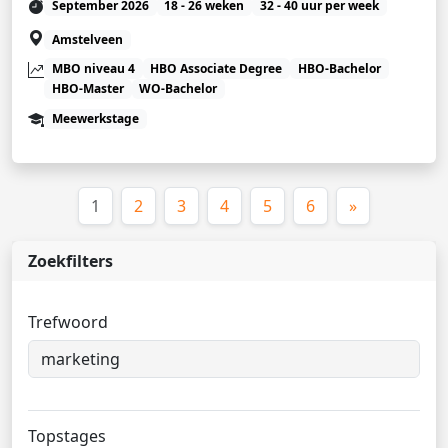
September 2026
18 - 26 weken
32 - 40 uur per week
Amstelveen
MBO niveau 4
HBO Associate Degree
HBO-Bachelor
HBO-Master
WO-Bachelor
Meewerkstage
(huidige)
1
2
3
4
5
6
»
Zoekfilters
Trefwoord
Topstages