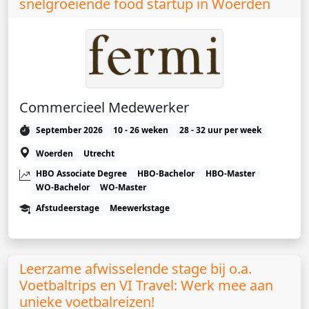
snelgroeiende food startup in Woerden
Commercieel Medewerker
September 2026
10 - 26 weken
28 - 32 uur per week
Woerden
Utrecht
HBO Associate Degree
HBO-Bachelor
HBO-Master
WO-Bachelor
WO-Master
Afstudeerstage
Meewerkstage
Leerzame afwisselende stage bij o.a.
Voetbaltrips en VI Travel: Werk mee aan
unieke voetbalreizen!