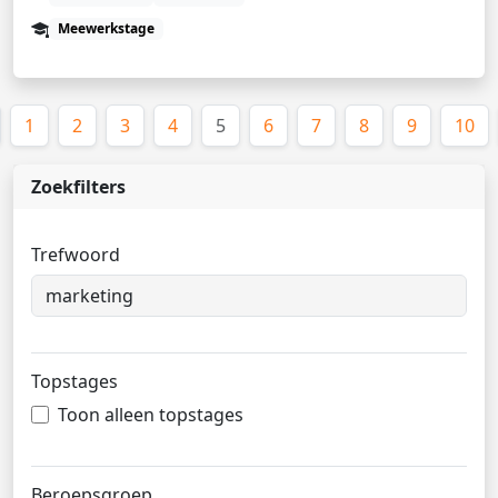
Meewerkstage
(huidige)
1
2
3
4
5
6
7
8
9
10
Zoekfilters
Trefwoord
Topstages
Toon alleen topstages
Beroepsgroep