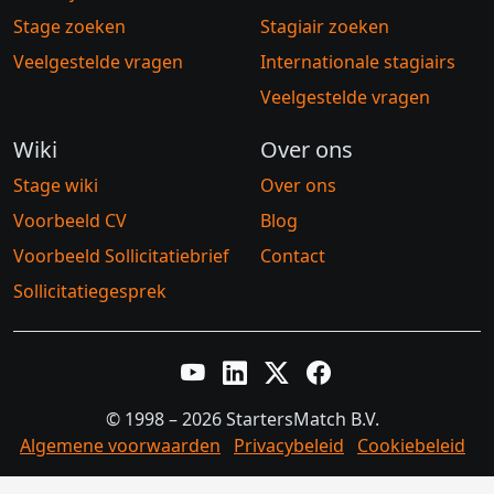
Stage zoeken
Stagiair zoeken
Veelgestelde vragen
Internationale stagiairs
Veelgestelde vragen
Wiki
Over ons
Stage wiki
Over ons
Voorbeeld CV
Blog
Voorbeeld Sollicitatiebrief
Contact
Sollicitatiegesprek
YouTube
LinkedIn
Twitter X
Facebook
© 1998 – 2026 StartersMatch B.V.
Algemene voorwaarden
Privacybeleid
Cookiebeleid