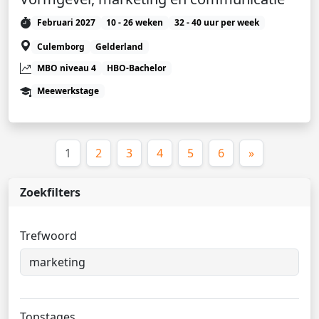
Februari 2027
10 - 26 weken
32 - 40 uur per week
Culemborg
Gelderland
MBO niveau 4
HBO-Bachelor
Meewerkstage
(huidige)
1
2
3
4
5
6
»
Zoekfilters
Trefwoord
Topstages